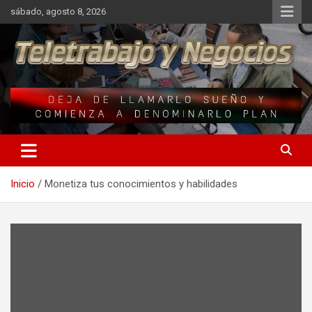
Saltar
sábado, agosto 8, 2026
al
contenido
Una iniciativa de Jose Manuel Fuentes Prieto
Teletrabajo y Negocios
Inicio
Monetiza tus conocimientos y habilidades