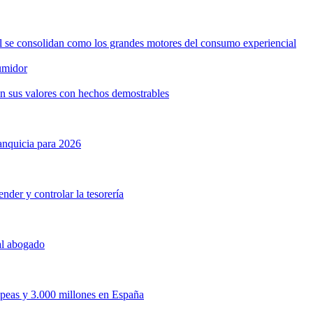
ol se consolidan como los grandes motores del consumo experiencial
umidor
n sus valores con hechos demostrables
anquicia para 2026
nder y controlar la tesorería
 al abogado
opeas y 3.000 millones en España