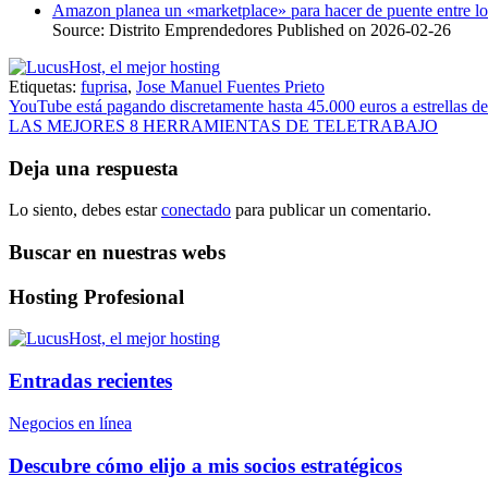
Amazon planea un «marketplace» para hacer de puente entre lo
Source: Distrito Emprendedores
Published on 2026-02-26
Etiquetas:
fuprisa
,
Jose Manuel Fuentes Prieto
Navegación
YouTube está pagando discretamente hasta 45.000 euros a estrellas de
LAS MEJORES 8 HERRAMIENTAS DE TELETRABAJO
de
entradas
Deja una respuesta
Lo siento, debes estar
conectado
para publicar un comentario.
Buscar en nuestras webs
Hosting Profesional
Entradas recientes
Negocios en línea
Descubre cómo elijo a mis socios estratégicos