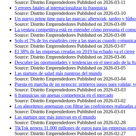
Source: Distrito Emprendedores
Published on 2026-03-11
5 errores fatales al internacionalizar tu franquicia
Source: Distrito Emprendedores
Published on 2026-03-10
Un nuevo prime time para las marcas: afterwork, tardeo y fútb
Source: Distrito Emprendedores
Published on 2026-03-09
La ventaja competitiva está en entender cómo pregunta el cons
Source: Distrito Emprendedores
Published on 2026-03-08
Solo el 7% de los españoles cree a las marcas cuando comunica
Source: Distrito Emprendedores
Published on 2026-03-07
El 38% de las empresas creadas en 2019 ha echado ya el cierre
Source: Distrito Emprendedores
Published on 2026-03-06
Descubre las oportunidades y tendencias en el mercado de la fr
Source: Distrito Emprendedores
Published on 2026-03-05
Las startups de salud más punteras del mundo
Source: Distrito Emprendedores
Published on 2026-03-04
Puesta en marcha de un negocio: primeros pasos para validar, ve
Source: Distrito Emprendedores
Published on 2026-03-03
6 franquicias sin apenas competencia en el mercado
Source: Distrito Emprendedores
Published on 2026-03-02
Los algoritmos amenazan con filtrar las confesiones realizadas
Source: Distrito Emprendedores
Published on 2026-03-01
Las startups que más innovan en el mundo
Source: Distrito Emprendedores
Published on 2026-02-28
TikTok genera 31.000 millones de euros para las empresas eur
Source: Distrito Emprendedores
Published on 2026-02-27