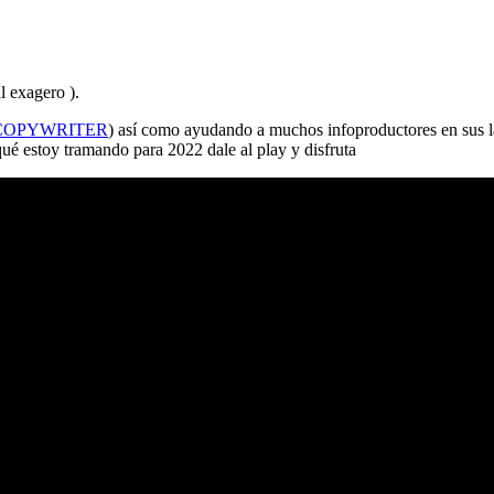
l exagero ).
COPYWRITER
) así como ayudando a muchos infoproductores en s
estoy tramando para 2022 dale al play y disfruta