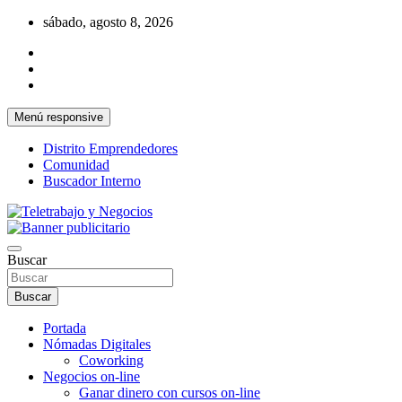
Saltar
sábado, agosto 8, 2026
al
contenido
Menú responsive
Distrito Emprendedores
Comunidad
Buscador Interno
Una iniciativa de Jose Manuel Fuentes Prieto
Teletrabajo y Negocios
Buscar
Buscar
Portada
Nómadas Digitales
Coworking
Negocios on-line
Ganar dinero con cursos on-line