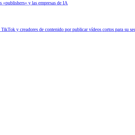
s «publishers» y las empresas de IA
 TikTok y creadores de contenido por publicar vídeos cortos para su se