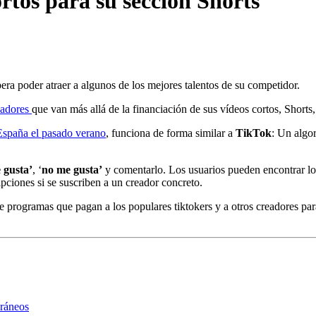
rtos para su sección Shorts
pera poder atraer a algunos de los mejores talentos de su competidor.
eadores
que van más allá de la financiación de sus vídeos cortos, Shorts
España el pasado verano
, funciona de forma similar a
TikTok
: Un algo
 gusta’
, ‘
no me gusta’
y comentarlo. Los usuarios pueden encontrar lo
ipciones si se suscriben a un creador concreto.
e programas que pagan a los populares tiktokers y a otros creadores pa
oráneos