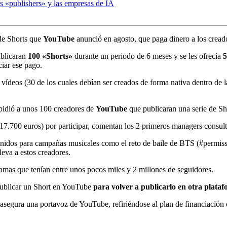
s «publishers» y las empresas de IA
e Shorts que
YouTube
anunció en agosto, que paga dinero a los cread
ublicaran
100 «Shorts»
durante un periodo de 6 meses y se les ofrecía
5
iar ese pago.
vídeos (30 de los cuales debían ser creados de forma nativa dentro de la
 pidió a unos 100 creadores de
YouTube
que publicaran una serie de Sh
17.700 euros) por participar, comentan los 2 primeros managers consul
tenidos para campañas musicales como el reto de baile de BTS (#permi
eva a estos creadores.
amas que tenían entre unos pocos miles y 2 millones de seguidores.
 publicar un Short en YouTube
para volver a publicarlo en otra plata
, asegura una portavoz de YouTube, refiriéndose al plan de financiació