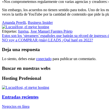
«Nos comprometemos regularmente con varias agencias y creadores: es
Sin embargo, los acuerdos no tienen sentido para todos. Uno de los 
veces la tarifa de YouTube por la cantidad de contenido que pide la pl
Amanda Perelli
,
Business Insider
Etiquetas:
fuprisa
,
Jose Manuel Fuentes Prieto
Navegación
Estos son los ‘streamers’ españoles que batirán su récord de ingresos
NO voy a COMPRAR (más) LEADS ¿Qué haré en 2022?
de
entradas
Deja una respuesta
Lo siento, debes estar
conectado
para publicar un comentario.
Buscar en nuestras webs
Hosting Profesional
Entradas recientes
Negocios en línea