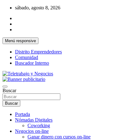
Saltar
sábado, agosto 8, 2026
al
contenido
Menú responsive
Distrito Emprendedores
Comunidad
Buscador Interno
Una iniciativa de Jose Manuel Fuentes Prieto
Teletrabajo y Negocios
Buscar
Buscar
Portada
Nómadas Digitales
Coworking
Negocios on-line
Ganar dinero con cursos on-line