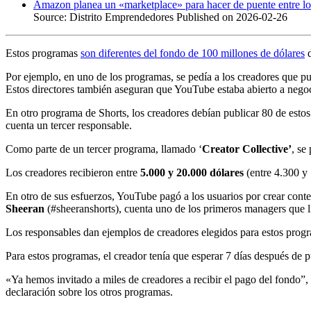
Amazon planea un «marketplace» para hacer de puente entre lo
Source: Distrito Emprendedores
Published on 2026-02-26
Estos programas
son diferentes del fondo de 100 millones de dólares
d
Por ejemplo, en uno de los programas, se pedía a los creadores que p
Estos directores también aseguran que YouTube estaba abierto a negoc
En otro programa de Shorts, los creadores debían publicar 80 de estos 
cuenta un tercer responsable.
Como parte de un tercer programa, llamado ‘
Creator Collective’
, se
Los creadores recibieron entre
5.000 y 20.000 dólares
(entre 4.300 y 
En otro de sus esfuerzos, YouTube pagó a los usuarios por crear con
Sheeran
(#sheeranshorts), cuenta uno de los primeros managers que ll
Los responsables dan ejemplos de creadores elegidos para estos progr
Para estos programas, el creador tenía que esperar 7 días después de
«Ya hemos invitado a miles de creadores a recibir el pago del fondo”
declaración sobre los otros programas.