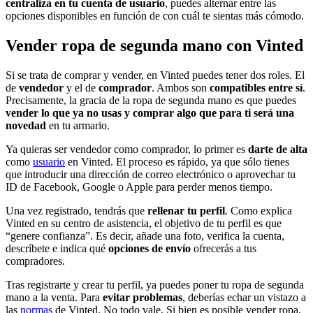
centraliza en tu cuenta de usuario
, puedes alternar entre las
opciones disponibles en función de con cuál te sientas más cómodo.
Vender ropa de segunda mano con Vinted
Si se trata de comprar y vender, en Vinted puedes tener dos roles. El
de
vendedor
y el de
comprador
. Ambos son
compatibles entre sí
.
Precisamente, la gracia de la ropa de segunda mano es que puedes
vender lo que ya no usas y comprar algo que para ti será una
novedad
en tu armario.
Ya quieras ser vendedor como comprador, lo primer es
darte de alta
como
usuario
en Vinted. El proceso es rápido, ya que sólo tienes
que introducir una dirección de correo electrónico o aprovechar tu
ID de Facebook, Google o Apple para perder menos tiempo.
Una vez registrado, tendrás que
rellenar tu perfil
. Como explica
Vinted en su centro de asistencia, el objetivo de tu perfil es que
“genere confianza”. Es decir, añade una foto, verifica la cuenta,
descríbete e indica qué
opciones de envío
ofrecerás a tus
compradores.
Tras registrarte y crear tu perfil, ya puedes poner tu ropa de segunda
mano a la venta. Para
evitar problemas
, deberías echar un vistazo a
las
normas
de Vinted. No todo vale. Si bien es posible vender ropa,