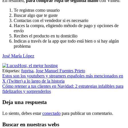
En resumen,
para comprar ropa de segunda mano
con Vinted:
Te registras como usuario
Buscar algo que te guste
Contactas con el vendedor si es necesario
Haces la compra, eligiendo método de pago y opciones de
envío
Recibes el producto en tu domicilio
Indicas a través de la app que todo está bien o si hay algún
problema
José María López
Etiquetas:
fuprisa
,
Jose Manuel Fuentes Prieto
Navegación
Estos son los youtubers y streamers españoles más mencionados en
X (Twitter) a lo largo de la historia
de
Cómo retener a tus clientes en Navidad: 2 estrategias infalibles para
entradas
fidelizarlos y sorprenderlos
Deja una respuesta
Lo siento, debes estar
conectado
para publicar un comentario.
Buscar en nuestras webs