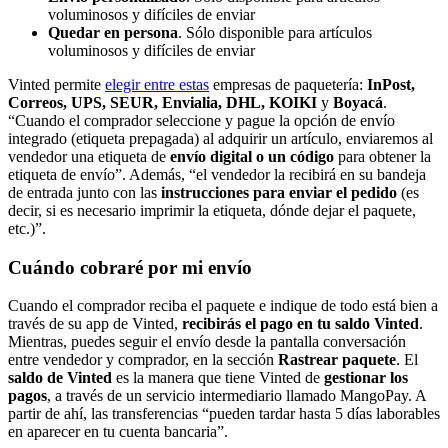
voluminosos y difíciles de enviar
Quedar en persona
. Sólo disponible para artículos
voluminosos y difíciles de enviar
Vinted permite
elegir entre estas
empresas de paquetería:
InPost,
Correos, UPS, SEUR, Envialia, DHL, KOIKI
y
Boyacá
.
“Cuando el comprador seleccione y pague la opción de envío
integrado (etiqueta prepagada) al adquirir un artículo, enviaremos al
vendedor una etiqueta de
envío digital o un código
para obtener la
etiqueta de envío”. Además, “el vendedor la recibirá en su bandeja
de entrada junto con las
instrucciones para enviar el pedido
(es
decir, si es necesario imprimir la etiqueta, dónde dejar el paquete,
etc.)”.
Cuándo cobraré por mi envío
Cuando el comprador reciba el paquete e indique de todo está bien a
través de su app de Vinted,
recibirás el pago en tu saldo Vinted
.
Mientras, puedes seguir el envío desde la pantalla conversación
entre vendedor y comprador, en la sección
Rastrear paquete
. El
saldo de Vinted
es la manera que tiene Vinted de
gestionar los
pagos
, a través de un servicio intermediario llamado MangoPay. A
partir de ahí, las transferencias “pueden tardar hasta 5 días laborables
en aparecer en tu cuenta bancaria”.