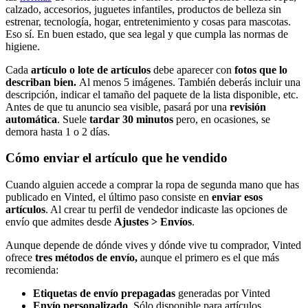
calzado, accesorios, juguetes infantiles, productos de belleza sin
estrenar, tecnología, hogar, entretenimiento y cosas para mascotas.
Eso sí. En buen estado, que sea legal y que cumpla las normas de
higiene.
Cada
artículo o lote de artículos
debe aparecer con
fotos que lo
describan bien.
Al menos 5 imágenes. También deberás incluir una
descripción, indicar el tamaño del paquete de la lista disponible, etc.
Antes de que tu anuncio sea visible, pasará por una
revisión
automática
. Suele
tardar 30 minutos
pero, en ocasiones, se
demora hasta 1 o 2 días.
Cómo enviar el artículo que he vendido
Cuando alguien accede a comprar la ropa de segunda mano que has
publicado en Vinted, el último paso consiste en
enviar esos
artículos
. Al crear tu perfil de vendedor indicaste las opciones de
envío que admites desde
Ajustes > Envíos
.
Aunque depende de dónde vives y dónde vive tu comprador, Vinted
ofrece
tres métodos de envío,
aunque el primero es el que más
recomienda:
Etiquetas de envío prepagadas
generadas por Vinted
Envío personalizado
. Sólo disponible para artículos