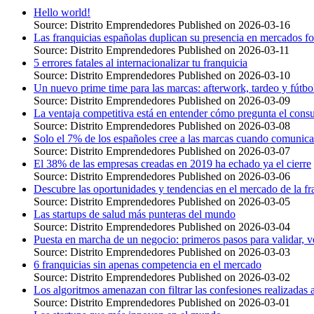
Hello world!
Source: Distrito Emprendedores
Published on 2026-03-16
Las franquicias españolas duplican su presencia en mercados f
Source: Distrito Emprendedores
Published on 2026-03-11
5 errores fatales al internacionalizar tu franquicia
Source: Distrito Emprendedores
Published on 2026-03-10
Un nuevo prime time para las marcas: afterwork, tardeo y fútb
Source: Distrito Emprendedores
Published on 2026-03-09
La ventaja competitiva está en entender cómo pregunta el cons
Source: Distrito Emprendedores
Published on 2026-03-08
Solo el 7% de los españoles cree a las marcas cuando comunica
Source: Distrito Emprendedores
Published on 2026-03-07
El 38% de las empresas creadas en 2019 ha echado ya el cierre
Source: Distrito Emprendedores
Published on 2026-03-06
Descubre las oportunidades y tendencias en el mercado de la fr
Source: Distrito Emprendedores
Published on 2026-03-05
Las startups de salud más punteras del mundo
Source: Distrito Emprendedores
Published on 2026-03-04
Puesta en marcha de un negocio: primeros pasos para validar, ve
Source: Distrito Emprendedores
Published on 2026-03-03
6 franquicias sin apenas competencia en el mercado
Source: Distrito Emprendedores
Published on 2026-03-02
Los algoritmos amenazan con filtrar las confesiones realizadas
Source: Distrito Emprendedores
Published on 2026-03-01