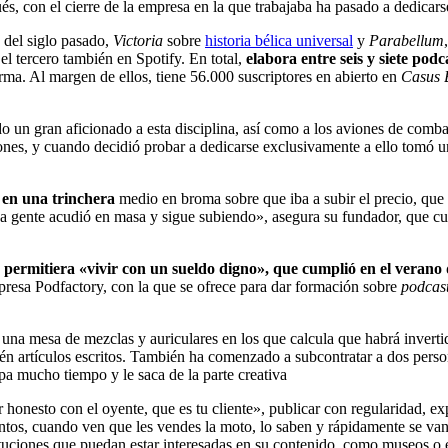
ués, con el cierre de la empresa en la que trabajaba ha pasado a dedicar
a del siglo pasado,
Victoria
sobre
historia bélica universal
y
Parabellum
el tercero también en Spotify. En total,
elabora entre seis y siete pod
rma. Al margen de ellos, tiene 56.000 suscriptores en abierto en
Casus 
ido un gran aficionado a esta disciplina, así como a los aviones de co
ciones, y cuando decidió probar a dedicarse exclusivamente a ello tomó u
 en una trinchera
medio en broma sobre que iba a subir el precio, que s
La gente acudió en masa y sigue subiendo», asegura su fundador, que 
 permitiera «vivir con un sueldo digno», que cumplió en el verano
resa Podfactory, con la que se ofrece para dar formación sobre
podcas
na mesa de mezclas y auriculares en los que calcula que habrá inverti
ién artículos escritos. También ha comenzado a subcontratar a dos pers
upa mucho tiempo y le saca de la parte creativa
 honesto con el oyente, que es tu cliente», publicar con regularidad, e
ontos, cuando ven que les vendes la moto, lo saben y rápidamente se van 
tuciones que puedan estar interesadas en su contenido, como museos o ed