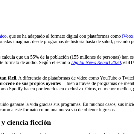
nico
, que se ha adaptado al formato digital con plataformas como
iVoox
uedas imaginar: desde programas de historia hasta de salud, pasando po
e calcula que un 55% de la población (155 millones de personas) han e
e formato de audio. Según el estudio
Digital News Report 2020
,
el 41
tan fácil
. A diferencia de plataformas de vídeo como YouTube o Twitc
 procede de sus propios oyentes
—bien a través de programas de membres
mo Spotify hacen por tenerlos en exclusiva. Otros, en menor medida, g
ido ganarse la vida gracias sus programas. En muchos casos, sus inicio
caron a este formato como una nueva vía de obtener ingresos.
 y ciencia ficción