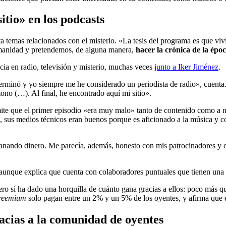
sitio» en los podcasts
ta temas relacionados con el misterio. «La tesis del programa es que vi
umanidad y pretendemos, de alguna manera,
hacer la crónica de la épo
ia en radio, televisión y misterio, muchas veces
junto a Iker Jiménez
.
terminó y yo siempre me he considerado un periodista de radio», cuenta
mono (…). Al final, he encontrado aquí mi sitio».
te que el primer episodio «era muy malo» tanto de contenido como a ni
sus medios técnicos eran buenos porque es aficionado a la música y con
anando dinero. Me parecía, además, honesto con mis patrocinadores y 
unque explica que cuenta con colaboradores puntuales que tienen una 
ero sí ha dado una horquilla de cuánto gana gracias a ellos: poco más qu
freemium
solo pagan entre un 2% y un 5% de los oyentes, y afirma que 
racias a la comunidad de oyentes