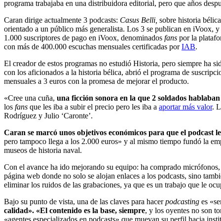
programa trabajaba en una distribuidora editorial, pero que años desp
Caran dirige actualmente 3 podcasts:
Casus Belli,
sobre historia bélic
orientado a un público más generalista. Los 3 se publican en iVoox, y 
1.000 suscriptores de pago en iVoox, denominados
fans
por la platafo
con más de 400.000 escuchas mensuales certificadas por
IAB
.
El creador de estos programas no estudió Historia, pero siempre ha s
con los aficionados a la historia bélica, abrió el programa de suscrip
mensuales a 3 euros con la promesa de mejorar el producto.
«Cree una cuña,
una ficción sonora en la que 2 soldados hablaban
los
fans
que les iba a subir el precio pero les iba a
aportar más valor
. 
Rodríguez y Julio ‘Caronte’.
Caran se marcó unos objetivos económicos para que el podcast le
pero tampoco llega a los 2.000 euros» y al mismo tiempo fundó la emp
museos de historia naval.
Con el avance ha ido mejorando su equipo: ha comprado micrófonos, u
página web donde no solo se alojan enlaces a los podcasts, sino tamb
eliminar los ruidos de las grabaciones, ya que es un trabajo que le oc
Bajo su punto de vista, una de las claves para hacer
podcasting
es «ser
calidad». «El contenido es la base, siempre
, y los oyentes no son t
«agentes especializados en podcasts» que muevan su perfil hacia insti