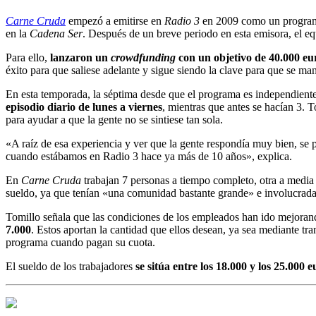
Carne Cruda
empezó a emitirse en
Radio 3
en 2009 como un programa
en la
Cadena Ser
. Después de un breve periodo en esta emisora, el e
Para ello,
lanzaron un
crowdfunding
con un objetivo de 40.000 e
éxito para que saliese adelante y sigue siendo la clave para que se ma
En esta temporada, la séptima desde que el programa es independiente
episodio diario de lunes a viernes
, mientras que antes se hacían 3.
para ayudar a que la gente no se sintiese tan sola.
«A raíz de esa experiencia y ver que la gente respondía muy bien, se
cuando estábamos en Radio 3 hace ya más de 10 años», explica.
En
Carne Cruda
trabajan 7 personas a tiempo completo, otra a media 
sueldo, ya que tenían «una comunidad bastante grande» e involucrada
Tomillo señala que las condiciones de los empleados han ido mejoran
7.000
. Estos aportan la cantidad que ellos desean, ya sea mediante tr
programa cuando pagan su cuota.
El sueldo de los trabajadores
se sitúa entre los 18.000 y los 25.000 e