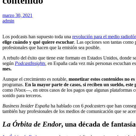
contenido
marzo 30, 2021
admin
Los podcasts han supuesto toda una
revolución para el medio radiofó
elige cuándo y qué quiere escuchar
. Las opciones son tantas como p
profesionales que hacen que la emisión sea posible.
A rebufo del éxito que tiene este formato en Estados Unidos, donde s
según
PodcastInsights
,
en España cada vez más personas escuchan est
mes.
Aunque el crecimiento es notable,
monetizar estos contenidos no es 
programas.
En la mayor parte de casos, si reciben un sueldo, este
como iVoox—, en otros casos de los pagos que algunas plataformas co
sonido para terceros.
Business Insider España
ha hablado con 6
podcasters
que han consegu
también hay profesionales de los medios de comunicación que se acer
La Órbita de Endor
, una década de fantasía