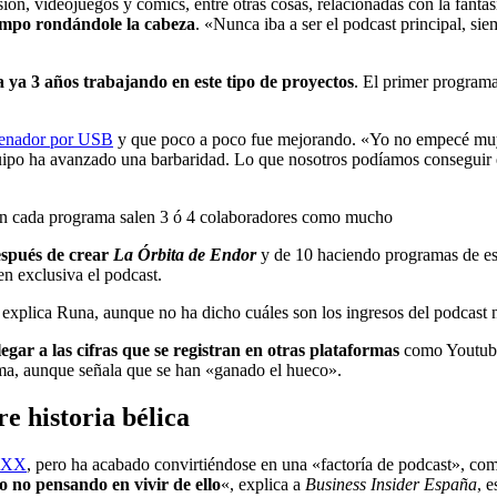
isión, videojuegos y cómics, entre otras cosas, relacionadas con la fant
iempo rondándole la cabeza
. «Nunca iba a ser el podcast principal, sie
a ya 3 años trabajando en este tipo de proyectos
. El primer program
denador por USB
y que poco a poco fue mejorando. «Yo no empecé muy a
ipo ha avanzado una barbaridad. Lo que nosotros podíamos conseguir e
 en cada programa salen 3 ó 4 colaboradores como mucho
después de crear
La Órbita de Endor
y de 10 haciendo programas de est
en exclusiva el podcast.
 explica Runa, aunque no ha dicho cuáles son los ingresos del podcast 
llegar a las cifras que se registran en otras plataformas
como Youtube
irma, aunque señala que se han «ganado el hueco».
re historia bélica
o XX
, pero ha acabado convirtiéndose en una «factoría de podcast», co
o no pensando en vivir de ello
«, explica a
Business Insider España
, 