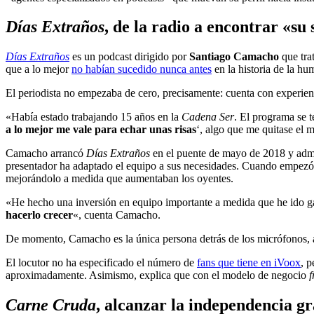
Días Extraños
, de la radio a encontrar «su 
Días Extraños
es un podcast dirigido por
Santiago Camacho
que tra
que a lo mejor
no habían sucedido nunca antes
en la historia de la h
El periodista no empezaba de cero, precisamente: cuenta con experienc
«Había estado trabajando 15 años en la
Cadena Ser
. El programa se 
a lo mejor me vale para echar unas risas
‘, algo que me quitase el 
Camacho arrancó
Días Extraños
en el puente de mayo de 2018 y admi
presentador ha adaptado el equipo a sus necesidades. Cuando empezó, 
mejorándolo a medida que aumentaban los oyentes.
«He hecho una inversión en equipo importante a medida que he ido g
hacerlo crecer
«, cuenta Camacho.
De momento, Camacho es la única persona detrás de los micrófonos, a
El locutor no ha especificado el número de
fans que tiene en iVoox
, p
aproximadamente. Asimismo, explica que con el modelo de negocio
Carne Cruda
, alcanzar la independencia g