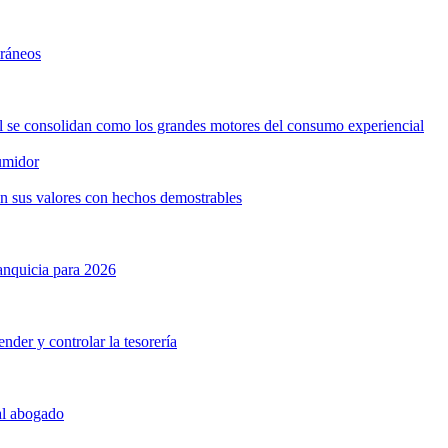
oráneos
ol se consolidan como los grandes motores del consumo experiencial
umidor
n sus valores con hechos demostrables
anquicia para 2026
nder y controlar la tesorería
 al abogado