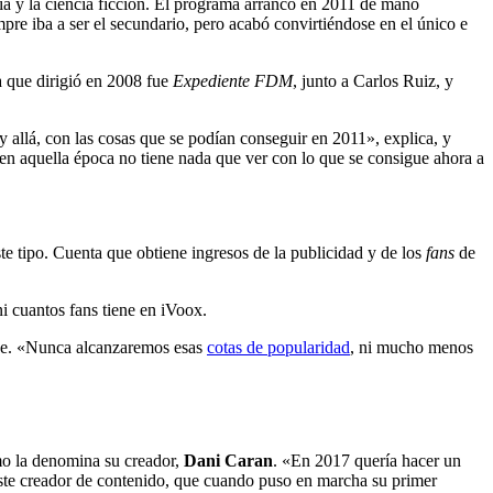
asía y la ciencia ficción. El programa arrancó en 2011 de mano
mpre iba a ser el secundario, pero acabó convirtiéndose en el único e
a que dirigió en 2008 fue
Expediente FDM
, junto a Carlos Ruiz, y
llá, con las cosas que se podían conseguir en 2011», explica, y
n aquella época no tiene nada que ver con lo que se consigue ahora a
e tipo. Cuenta que obtiene ingresos de la publicidad y de los
fans
de
ni cuantos fans tiene en iVoox.
. «Nunca alcanzaremos esas
cotas de popularidad
, ni mucho menos
mo la denomina su creador,
Dani Caran
. «En 2017 quería hacer un
este creador de contenido, que cuando puso en marcha su primer