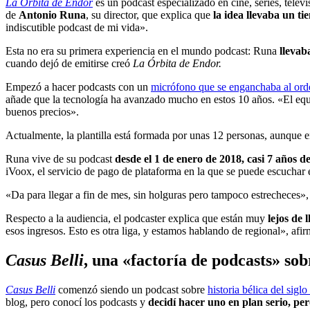
La Órbita de Endor
es un podcast especializado en cine, series, telev
de
Antonio Runa
, su director, que explica que
la idea llevaba un t
indiscutible podcast de mi vida».
Esta no era su primera experiencia en el mundo podcast: Runa
llevab
cuando dejó de emitirse creó
La Órbita de Endor.
Empezó a hacer podcasts con un
micrófono que se enganchaba al or
añade que la tecnología ha avanzado mucho en estos 10 años. «El equ
buenos precios».
Actualmente, la plantilla está formada por unas 12 personas, aunque
Runa vive de su podcast
desde el 1 de enero de 2018, casi 7 años 
iVoox, el servicio de pago de plataforma en la que se puede escuchar 
«Da para llegar a fin de mes, sin holguras pero tampoco estrecheces»,
Respecto a la audiencia, el podcaster explica que están muy
lejos de 
esos ingresos. Esto es otra liga, y estamos hablando de regional», af
Casus Belli
, una «factoría de podcasts» sob
Casus Belli
comenzó siendo un podcast sobre
historia bélica del sigl
blog, pero conocí los podcasts y
decidí hacer uno en plan serio, per