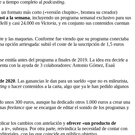
se a tiempo completo al
podcasting
.
, un formato más corto («versión chupito», bromea su creador)
cast a la semana
, incluyendo un programa semanal exclusivo para sus
Belli
y casi 24.000 en
Victoria
, y en conjunto sus contenidos cuentan
mbate y las maquetas. Conforme fue viendo que su programa conectaba
na opción arriesgada: subió el coste de la suscripción de 1,5 euros
e emitía antes del programa a finales de 2019. La idea era decirle a
cuenta con la ayuda de 3 colaboradores: Antonio Gómez, Esaú
 de 2020
. Las ganancias le dan para un sueldo «que no es mileurista,
ting
o hacer contenidos a la carta, algo que ya le han pedido algunos
do unos 300 euros, aunque ha dedicado otros 1.000 euros a crear una
onas
freelance
que se encargan de editar el sonido de los programas y
xplicar los cambios con antelación y
ofrecer «un producto de
a ir», subraya. Por otra parte, reivindica la necesidad de contar con
itoriales, con las que coincide en público objetivo