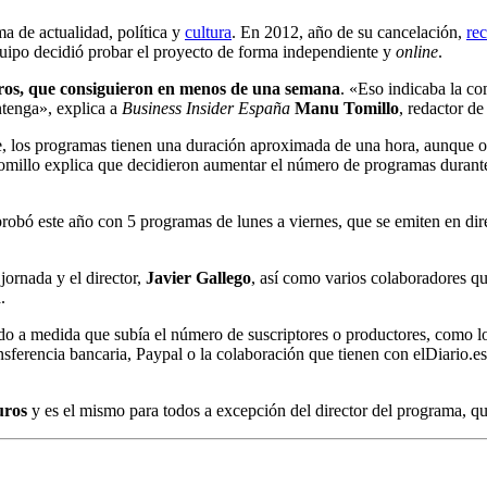
 de actualidad, política y
cultura
. En 2012, año de su cancelación,
re
quipo decidió probar el proyecto de forma independiente y
online
.
uros, que consiguieron en menos de una semana
. «Eso indicaba la co
ntenga», explica a
Business Insider España
Manu Tomillo
, redactor d
, los programas tienen una duración aproximada de una hora, aunque ot
 Tomillo explica que decidieron aumentar el número de programas durant
 probó este año con 5 programas de lunes a viernes, que se emiten en d
jornada y el director,
Javier Gallego
, así como varios colaboradores qu
.
do a medida que subía el número de suscriptores o productores, como 
ansferencia bancaria, Paypal o la colaboración que tienen con elDiario.e
uros
y es el mismo para todos a excepción del director del programa, 