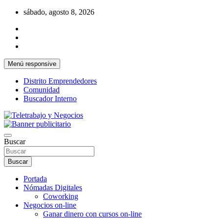
Saltar
sábado, agosto 8, 2026
al
contenido
Menú responsive
Distrito Emprendedores
Comunidad
Buscador Interno
Una iniciativa de Jose Manuel Fuentes Prieto
Teletrabajo y Negocios
Buscar
Buscar
Portada
Nómadas Digitales
Coworking
Negocios on-line
Ganar dinero con cursos on-line