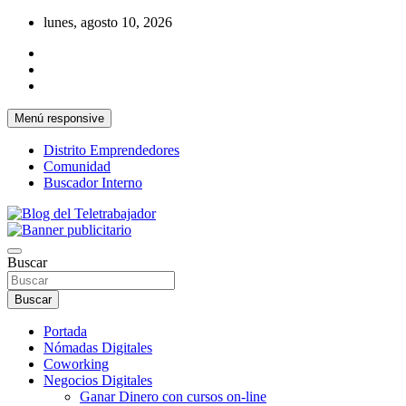
Saltar
lunes, agosto 10, 2026
al
contenido
Menú responsive
Distrito Emprendedores
Comunidad
Buscador Interno
Una iniciativa de Jose Manuel Fuentes Prieto
Blog del Teletrabajador
Buscar
Buscar
Portada
Nómadas Digitales
Coworking
Negocios Digitales
Ganar Dinero con cursos on-line