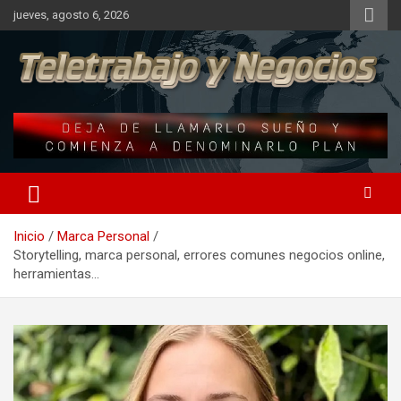
Saltar
jueves, agosto 6, 2026
al
contenido
Una iniciativa de Jose Manuel Fuentes Prieto
Blog del Teletrabajador
Inicio
Marca Personal
Storytelling, marca personal, errores comunes negocios online,
herramientas…