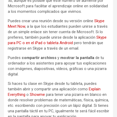
50, aunque es posible que este número se aumente por
Microsoft para facilitar el aprendizaje online en solidaridad
a los momentos complicados que vivimos.
Puedes crear una reunión desde su versión online
Skype
Meet Now
, a la que los estudiantes pueden unirse a través
de un simple enlace sin tener cuenta de Microsoft. Si lo
prefieres, también puede unirse desde la aplicación
Skype
para PC o en el iPad o tableta Android
pero tendrán que
registrarse en Skype a través de un email.
Puedes
compartir archivos
y
mostrar la pantalla
de tu
ordenador
a los asistentes para apoyar tus explicaciones
con imágenes, diapositivas, vídeos, gráficas o una pizarra
digital.
Si haces tu clase en Skype desde tu tableta, puedes
también abrir y compartir una aplicación como
Explain
Everything
o
Showme
para tener una pizarra en blanco en
donde resolver problemas de matemáticas, física, química,
etc. escribiendo con precisión con un lápiz digital. Si tienes
una pantalla táctil en tu PC, igualmente te será fácil escribir
en la pantalla para apoyar tu explicación.