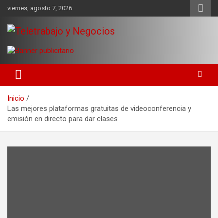
Saltar
viernes, agosto 7, 2026
al
contenido
Una iniciativa de Jose Manuel Fuentes Prieto
Teletrabajo y Negocios
Inicio
Las mejores plataformas gratuitas de videoconferencia y
emisión en directo para dar clases