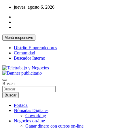
Saltar
jueves, agosto 6, 2026
al
contenido
Menú responsive
Distrito Emprendedores
Comunidad
Buscador Interno
Una iniciativa de Jose Manuel Fuentes Prieto
Teletrabajo y Negocios
Buscar
Buscar
Portada
Nómadas Digitales
Coworking
Negocios on-line
Ganar dinero con cursos on-line