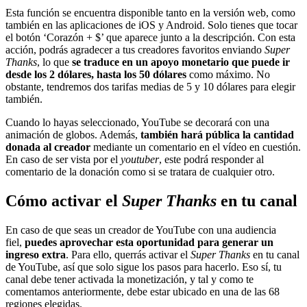
Esta función se encuentra disponible tanto en la versión web, como
también en las aplicaciones de iOS y Android. Solo tienes que tocar
el botón ‘Corazón + $’ que aparece junto a la descripción. Con esta
acción, podrás agradecer a tus creadores favoritos enviando
Super
Thanks
, lo que
se traduce en un apoyo monetario que puede ir
desde los 2 dólares, hasta los 50 dólares
como máximo. No
obstante, tendremos dos tarifas medias de 5 y 10 dólares para elegir
también.
Cuando lo hayas seleccionado, YouTube se decorará con una
animación de globos. Además,
también hará pública la cantidad
donada al creador
mediante un comentario en el vídeo en cuestión.
En caso de ser vista por el
youtuber
, este podrá responder al
comentario de la donación como si se tratara de cualquier otro.
Cómo activar el
Super Thanks
en tu canal
En caso de que seas un creador de YouTube con una audiencia
fiel,
puedes aprovechar esta oportunidad para generar un
ingreso extra
. Para ello, querrás activar el
Super Thanks
en tu canal
de YouTube, así que solo sigue los pasos para hacerlo. Eso sí, tu
canal debe tener activada la monetización, y tal y como te
comentamos anteriormente, debe estar ubicado en una de las 68
regiones elegidas.