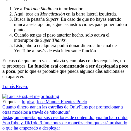
Ve a
YouTube Studio
en tu ordenador.
Aquí, toca en
Monetización
en la barra lateral izquierda.
Busca la pestaña
Supers
. En caso de que no hayas entrado
nunca a esta opción, sigue las instrucciones para poner todo a
punto.
Cuando tengas el paso anterior hecho, solo activa el
interruptor de
Super Thanks
.
Listo, ahora cualquiera podrá donar dinero a tu canal de
YouTube a través de esta interesante función.
En caso de que no lo veas todavía y cumplas con los requisitos, no
te preocupes.
La función está comenzando a ser desplegada poco
a poco
, por lo que es probable que pueda algunos días adicionales
en aparecer.
Tomás Rivero
Etiquetas:
fuprisa
,
Jose Manuel Fuentes Prieto
Navegación
Cuánto dinero ganan las estrellas de OnlyFans por promocionar a
otras modelos a través de ‘shoutouts’
de
Instagram apuesta por sus creadores de contenido para luchar contra
entradas
YouTube y TikTok: 9 funciones de monetización que está probando
o que ha empezado a desplegar