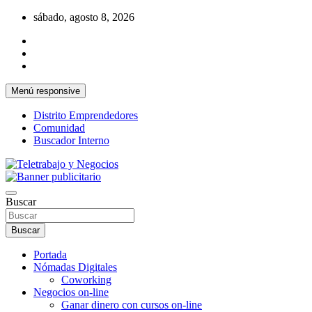
Saltar
sábado, agosto 8, 2026
al
contenido
Menú responsive
Distrito Emprendedores
Comunidad
Buscador Interno
Una iniciativa de Jose Manuel Fuentes Prieto
Teletrabajo y Negocios
Buscar
Buscar
Portada
Nómadas Digitales
Coworking
Negocios on-line
Ganar dinero con cursos on-line