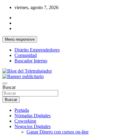
Saltar
viernes, agosto 7, 2026
al
contenido
Menú responsive
Distrito Emprendedores
Comunidad
Buscador Interno
Una iniciativa de Jose Manuel Fuentes Prieto
Blog del Teletrabajador
Buscar
Buscar
Portada
Nómadas Digitales
Coworking
Negocios Digitales
Ganar Dinero con cursos on-line