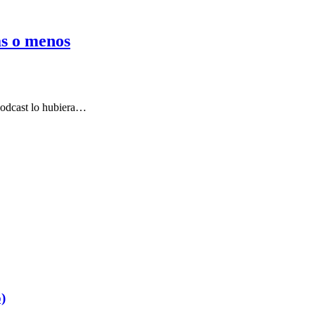
as o menos
 podcast lo hubiera…
)