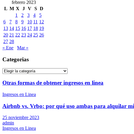
febrero 2023
L
M
X
J
V
S
D
1
2
3
4
5
6
7
8
9
10
11
12
13
14
15
16
17
18
19
20
21
22
23
24
25
26
27
28
« Ene
Mar »
Categorias
Categorias
Otras formas de obtener ingresos en linea
Ingresos en Linea
Airbnb vs. Vrbo: por qué uso ambas para alquilar mi
25 noviembre 2023
admin
Ingresos en Linea