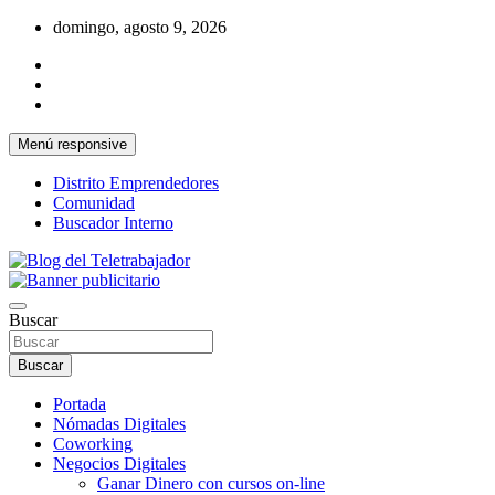
Saltar
domingo, agosto 9, 2026
al
contenido
Menú responsive
Distrito Emprendedores
Comunidad
Buscador Interno
Una iniciativa de Jose Manuel Fuentes Prieto
Blog del Teletrabajador
Buscar
Buscar
Portada
Nómadas Digitales
Coworking
Negocios Digitales
Ganar Dinero con cursos on-line