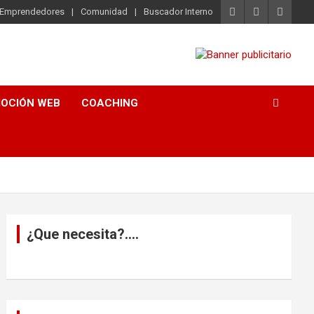
o Emprendedores
Comunidad
Buscador Interno
OCIÓN WEB
COACHING
¿Que necesita?….