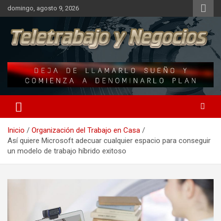
Saltar
domingo, agosto 9, 2026
al
contenido
Una iniciativa de Jose Manuel Fuentes Prieto
Blog del Teletrabajador
Inicio
Organización del Trabajo en Casa
Así quiere Microsoft adecuar cualquier espacio para conseguir
un modelo de trabajo híbrido exitoso